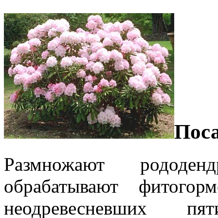
Пос
Размножают рододен
обрабатывают фитогор
неодревесневших пя