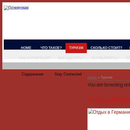
HOME
ЧТО ТАКОЕ?
ТУРИЗМ
СКОЛЬКО СТОИТ?
КАК НАУЧИТЬСЯ?
КАК СДЕЛАТЬ?
КАК ВЫБРАТЬ?
Н
Содержание
Stay Connected
Home
» Туризм
You are browsing entr
Отдых в Герман