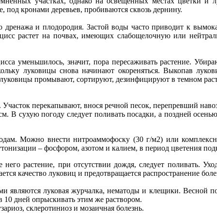
ненных участках, однако на освещенных местах цветки и л
, под кронами деревьев, пробиваются сквозь дернину.
о дренажа и плодородия. Застой воды часто приводит к вымок
цисс растет на почвах, имеющих слабощелочную или нейтрал
сса уменьшилось, значит, пора пересаживать растение. Убира
скольку луковицы снова начинают окореняться. Выкопав луко
 луковицы промывают, сортируют, дезинфицируют в темном раств
Участок перекапывают, внося речной песок, перепревший навоз 
 см. В сухую погоду следует поливать посадки, а поздней осен
дам. Можно внести нитроаммофоску (30 г/м2) или комплексное
утонизации – фосфором, азотом и калием, в период цветения по
 него растение, при отсутствии дождя, следует поливать. Ух
ется качество луковиц и предотвращается распространение боле
 являются луковая журчалка, нематоды и клещики. Весной по
 в 10 дней опрыскивать этим же раствором.
ариоз, склеротиниоз и мозаичная болезнь.