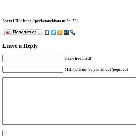
Short URL
: https://pochemuchkam.ru/?p=591
Поделиться…
Leave a Reply
Name (required)
Mail (will not be published) (required)