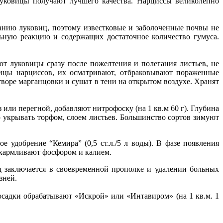
уковицы получают лучшего качества. Нарциссы великолепно
анию луковиц, поэтому известковые и заболоченные почвы не
ьную реакцию и содержащих достаточное количество гумуса.
ют луковицы сразу после пожелтения и полегания листьев, не
вицы нарциссов, их осматривают, отбраковывают пораженные
оре марганцовки и сушат в тени на открытом воздухе. Хранят
или перегной, добавляют нитрофоску (на 1 кв.м 60 г). Глубина
ью укрывать торфом, слоем листьев. Большинство сортов зимуют
 удобрение “Кемира” (0,5 ст.л./5 л воды). В фазе появления
дкармливают фосфором и калием.
од заключается в своевременной прополке и удалении больных
зней.
садки обрабатывают «Искрой» или «Интавиром» (на 1 кв.м. 1