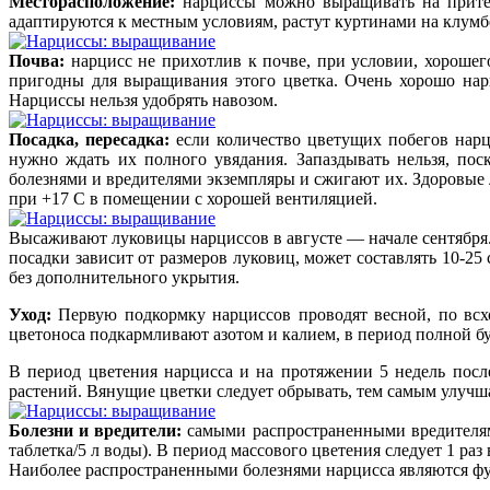
Месторасположение:
нарциссы можно выращивать на притем
адаптируются к местным условиям, растут куртинами на клумбе
Почва:
нарцисс не прихотлив к почве, при условии, хорошег
пригодны для выращивания этого цветка. Очень хорошо нар
Нарциссы нельзя удобрять навозом.
Посадка, пересадка:
если количество цветущих побегов нарци
нужно ждать их полного увядания. Запаздывать нельзя, по
болезнями и вредителями экземпляры и сжигают их. Здоровые
при +17 С в помещении с хорошей вентиляцией.
Высаживают луковицы нарциссов в августе — начале сентября. 
посадки зависит от размеров луковиц, может составлять 10-25
без дополнительного укрытия.
Уход:
Первую подкормку нарциссов проводят весной, по всхо
цветоноса подкармливают азотом и калием, в период полной б
В период цветения нарцисса и на протяжении 5 недель после
растений. Вянущие цветки следует обрывать, тем самым улучша
Болезни и вредители:
самыми распространенными вредителями
таблетка/5 л воды). В период массового цветения следует 1 раз
Наиболее распространенными болезнями нарцисса являются фуз