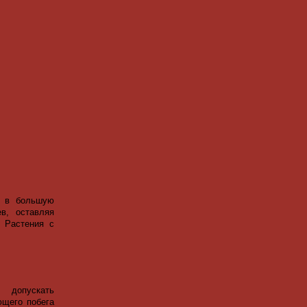
т в большую
в, оставляя
. Растения с
 допускать
ющего побега