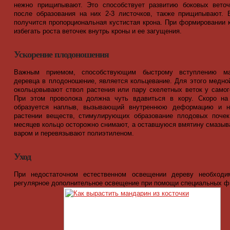
нежно прищипывают. Это способствует развитию боковых веточ
после образования на них 2-3 листочков, также прищипывают. 
получится пропорциональная кустистая крона. При формировании 
избегать роста веточек внутрь кроны и ее загущения.
Ускорение плодоношения
Важным приемом, способствующим быстрому вступлению ма
деревца в плодоношение, является кольцевание. Для этого медно
окольцовывают ствол растения или пару скелетных веток у самог
При этом проволока должна чуть вдавиться в кору. Скоро на
образуется наплыв, вызывающий внутреннюю деформацию и н
растении веществ, стимулирующих образование плодовых почек
месяцев кольцо осторожно снимают, а оставшуюся вмятину смазы
варом и перевязывают полиэтиленом.
Уход
При недостаточном естественном освещении дереву необходи
регулярное дополнительное освещение при помощи специальных ф