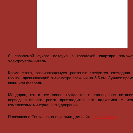
С проблемой сухого воздуха в городской квартире поможе
электроувлажнитель.
Кроме этого, развивающемуся растению требуется ежегодная 
горшок, превышающий в диаметре прежний на 3-5 см. Лучшее время
июнь или февраль.
Мандарин, как и все живое, нуждается в полноценном питании
период активного роста производится его подкормка с исп
комплексных минеральных удобрений.
Поликашина Светлана, специально для сайта
Почемучкам
.