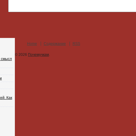
Home
Содержание
RSS
© 2026
Почемучкам
.
 смысл
и
ей. Как