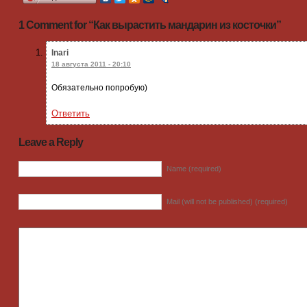
1 Comment for
“Как вырастить мандарин из косточки”
Inari
18 августа 2011 - 20:10
Обязательно попробую)
Ответить
Leave a Reply
Name (required)
Mail (will not be published) (required)