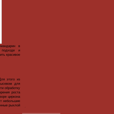
 мандарин в
 подходе и
ить красивое
Для этого из
высевом для
ти обработку
орения роста
воре циркона
ут небольшие
енные рыхлой
.