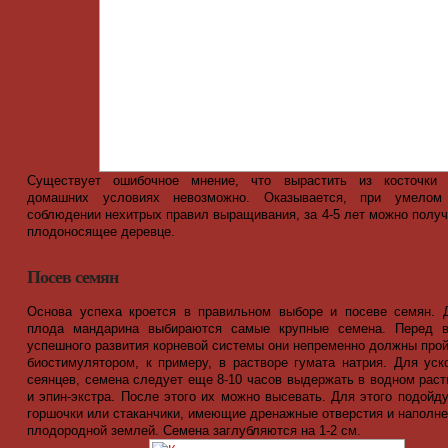
Существует ошибочное мнение, что вырастить из косточки
домашних условиях невозможно. Оказывается, при умелом
соблюдении нехитрых правил выращивания, за 4-5 лет можно получ
плодоносящее деревце.
Посев семян
Основа успеха кроется в правильном выборе и посеве семян. 
плода мандарина выбираются самые крупные семена. Перед 
успешного развития корневой системы они непременно должны прой
биостимулятором, к примеру, в растворе гумата натрия. Для уск
сеянцев, семена следует еще 8-10 часов выдержать в водном раст
и эпин-экстра. После этого их можно высевать. Для этого подойд
горшочки или стаканчики, имеющие дренажные отверстия и наполн
плодородной землей. Семена заглубляются на 1-2 см.