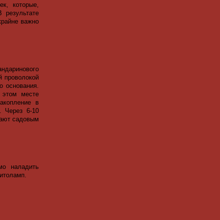
ек, которые,
В результате
крайне важно
ндаринового
й проволокой
о основания.
 этом месте
акопление в
. Через 6-10
вают садовым
мо наладить
итоламп.