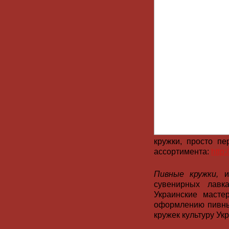
кружки, просто пе
ассортимента:
http:
Пивные кружки,
из
сувенирных лавк
Украинские масте
оформлению пивных
кружек культуру У