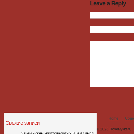
Leave a Reply
Home
Соде
Свежие записи
© 2026
Почемучкам
.
Зачем нужны криптовалюты? В чем смысл