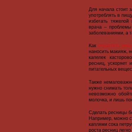
Для начала стоит 
употреблять в пищ
избегать тяжелой
врача – проблемы
заболеваниями, а 
Как
отрастить дли
наносить макияж, н
капелек касторов
ресниц, ускоряет 
питательных вещес
Также немаловажно
нужно снимать тол
невозможно обойт
молочка, и лишь по
Сделать ресницы б
Например, можно с
каплями сока петру
роста ресниц легко 