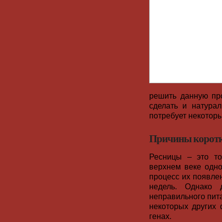
решить данную пр
сделать и натура
потребует некоторы
Причины коротк
Ресницы – это то
верхнем веке одно
процесс их появле
недель. Однако 
неправильного пита
некоторых других 
генах.