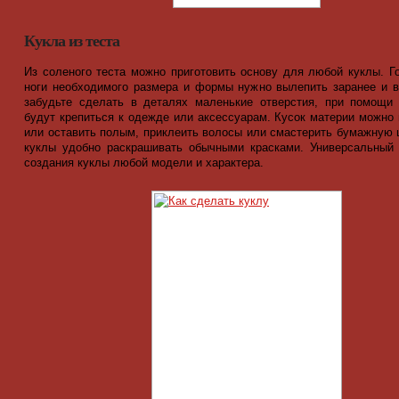
Кукла из теста
Из соленого теста можно приготовить основу для любой куклы. Го
ноги необходимого размера и формы нужно вылепить заранее и 
забудьте сделать в деталях маленькие отверстия, при помощи
будут крепиться к одежде или аксессуарам. Кусок материи можно 
или оставить полым, приклеить волосы или смастерить бумажную 
куклы удобно раскрашивать обычными красками. Универсальный
создания куклы любой модели и характера.