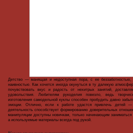
Детство — манящая и недоступная пора, с ее беззаботностью,
наивностью. Как хочется иногда окунуться в ту далекую атмосфер
почувствовать вкус и радость от нехитрых занятий, доставл
удовольствия. Любителям рукоделия повезло, ведь творчес
изготовления самодельной куклы способен пробудить давно забыт
эмоции. Отлично, если к работе удастся привлечь детей —
деятельность способствует формированию доверительных отноше
манипуляции доступны новичкам, только начинающим заниматься
а используемые материалы всегда под рукой.