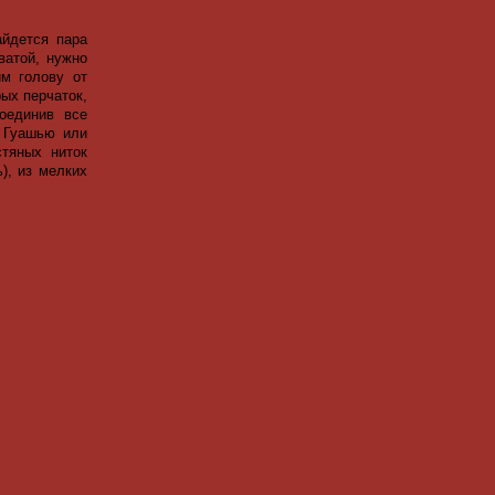
йдется пара
ватой, нужно
им голову от
рых перчаток,
оединив все
. Гуашью или
стяных ниток
), из мелких