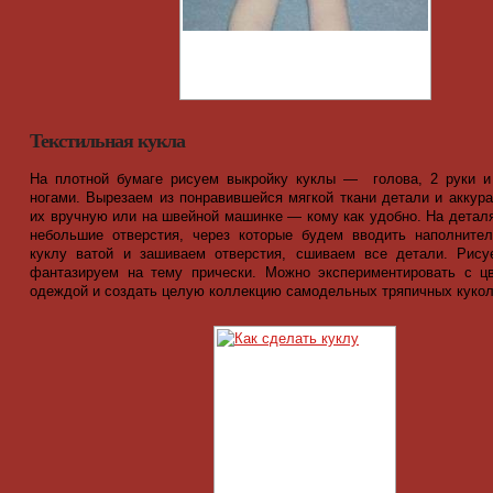
Текстильная кукла
На плотной бумаге рисуем выкройку куклы — голова, 2 руки и
ногами. Вырезаем из понравившейся мягкой ткани детали и аккур
их вручную или на швейной машинке — кому как удобно. На детал
небольшие отверстия, через которые будем вводить наполните
куклу ватой и зашиваем отверстия, сшиваем все детали. Рису
фантазируем на тему прически. Можно экспериментировать с ц
одеждой и создать целую коллекцию самодельных тряпичных кукол