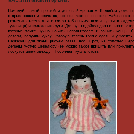
Кукла из носков и перчаток
Пожалуй, самый простой и дешевый «рецепт». В любом доме на
старых носков и перчаток, которые уже не носятся. Набив носок 
разметить места для стежков (обозначим ножки куклы и отдел
туловища) и приготовить руки. Для рук подойдут два пальца от ста
которые также нужно набить наполнителем и зашить концы. С
детали, получим куклу, которую теперь нужно одеть и украсить
маркером для ткани рисуем глаза, нос и рот, из толстых шер
делаем густую шевелюру (ее можно также пришить или приклеить
лоскутов шьем одежду. «Носочная» кукла готова.