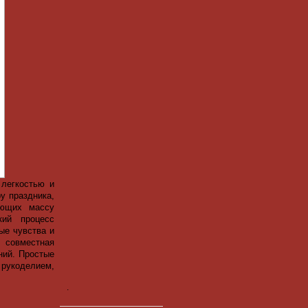
 легкостью и
у праздника,
яющих массу
кий процесс
ые чувства и
 совместная
ний. Простые
 рукоделием,
.