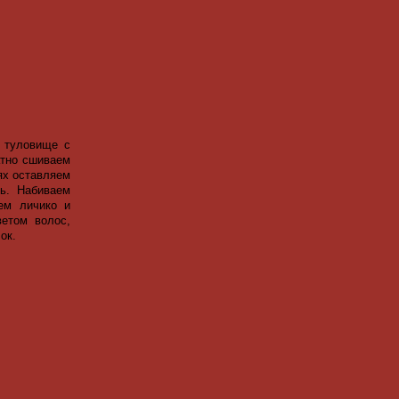
 туловище с
атно сшиваем
ях оставляем
ль. Набиваем
ем личико и
ветом волос,
ок.