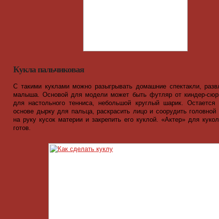
Кукла пальчиковая
С такими куклами можно разыгрывать домашние спектакли, разв
малыша. Основой для модели может быть футляр от киндер-сюр
для настольного тенниса, небольшой круглый шарик. Остается
основе дырку для пальца, раскрасить лицо и соорудить головной 
на руку кусок материи и закрепить его куклой. «Актер» для кукол
готов.