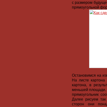
с размером будуще
прямоугольной фор
Остановимся на из
На листе картона
картона, в резуль
меньшей площади. 
прямоугольник соо
Далее рисуем так
сторон они пона