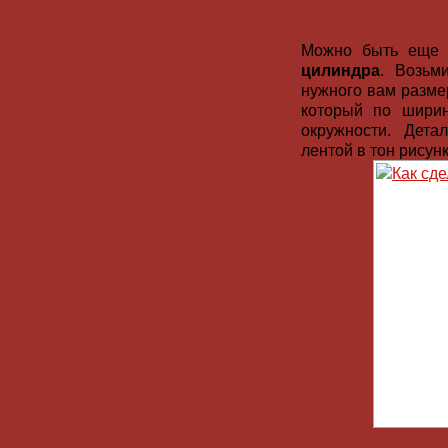
Можно быть еще 
цилиндра
. Возьм
нужного вам разме
который по шири
окружности. Дет
лентой в тон рисунк