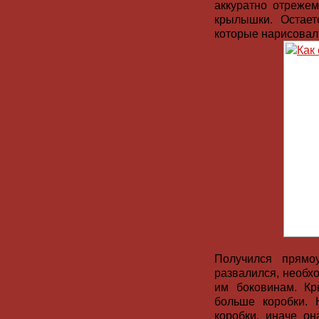
аккуратно отрежем
крылышки. Остает
которые нарисовал
Получился прямо
развалился, необх
им боковинам. К
больше коробки. 
коробки, иначе он