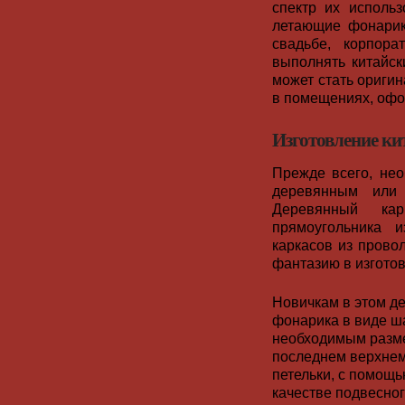
спектр их использ
летающие фонарик
свадьбе, корпора
выполнять китайск
может стать ориги
в помещениях, офо
Изготовление ки
Прежде всего, нео
деревянным или 
Деревянный ка
прямоугольника 
каркасов из прово
фантазию в изгото
Новичкам в этом де
фонарика в виде ша
необходимым разме
последнем верхнем 
петельки, с помощь
качестве подвесног