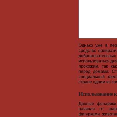
Однако уже в пер
средство преврати
доброжелательны
использоваться дл
прохожим, так ка
перед домами. Ст
специальный фес
стране одним из с
Использование 
Данные фонарики
начиная от шаро
фигурками животн