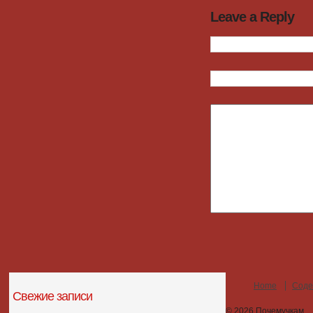
Leave a Reply
Home
Соде
Свежие записи
© 2026
Почемучкам
.