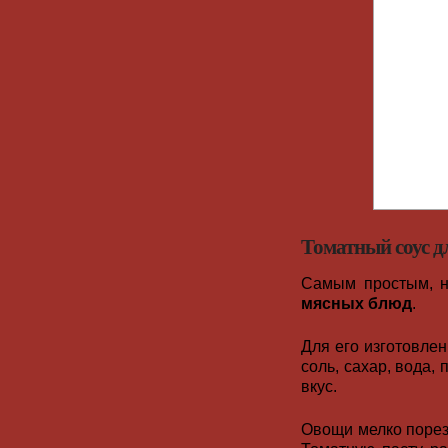
Томатный соус д
Самым простым, н
мясных блюд
.
Для его изготовлен
соль, сахар, вода,
вкус.
Овощи мелко пореза