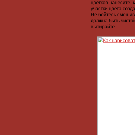
цветков нанесите 
участки цвета созд
Не бойтесь смешива
должна быть чисто
вытирайте.