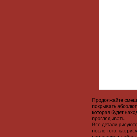
Продолжайте смешив
покрывать абсолют
которая будет нахо
проглядывать.
Все детали рисуютс
после того, как рис
сердцевину, добавь