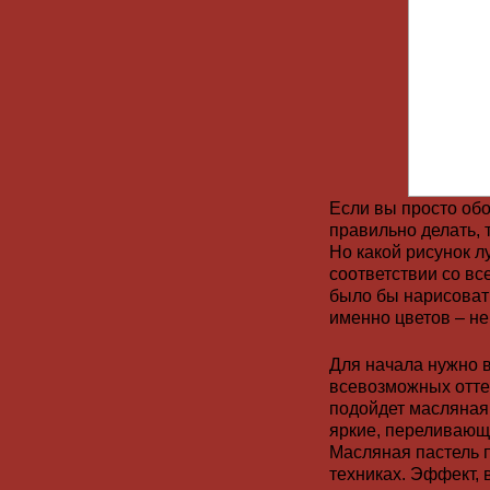
Если вы просто обо
правильно делать, 
Но какой рисунок л
соответствии со в
было бы нарисовать
именно цветов – не
Для начала нужно 
всевозможных оттен
подойдет масляная 
яркие, переливающи
Масляная пастель п
техниках. Эффект, 