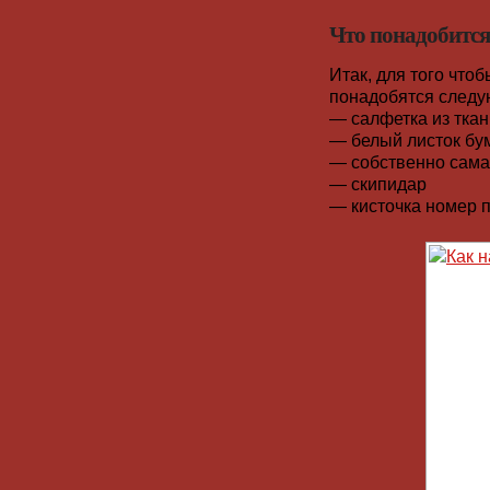
Что понадобится
Итак, для того что
понадобятся следу
— салфетка из ткан
— белый листок бу
— собственно сама
— скипидар
— кисточка номер 