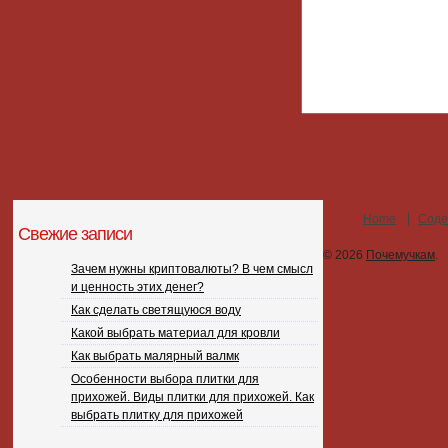
Home
Соде
Свежие записи
© 2026
Почемучкам
.
Зачем нужны криптовалюты? В чем смысл
и ценность этих денег?
Как сделать светящуюся воду
Какой выбрать материал для кровли
Как выбрать малярный валмк
Особенности выбора плитки для
прихожей. Виды плитки для прихожей. Как
выбрать плитку для прихожей
.