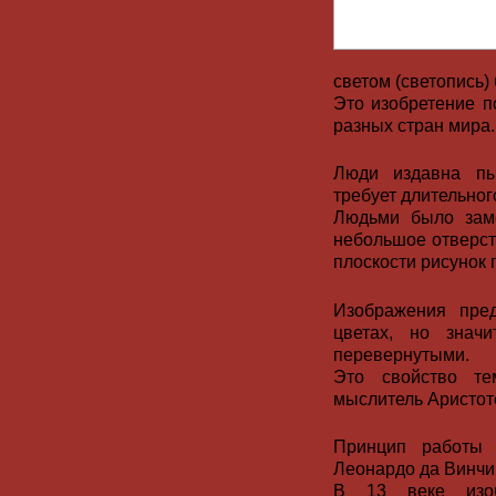
светом (светопись)
Это изобретение п
разных стран мира.
Люди издавна пы
требует длительног
Людьми было заме
небольшое отверст
плоскости рисунок
Изображения пре
цветах, но знач
перевернутыми.
Это свойство те
мыслитель Аристоте
Принцип работы 
Леонардо да Винчи
В 13 веке изоб