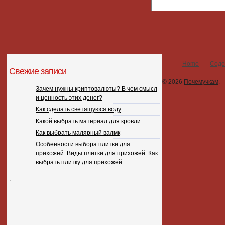
Home
Соде
Свежие записи
© 2026
Почемучкам
.
Зачем нужны криптовалюты? В чем смысл
и ценность этих денег?
Как сделать светящуюся воду
Какой выбрать материал для кровли
Как выбрать малярный валмк
Особенности выбора плитки для
прихожей. Виды плитки для прихожей. Как
выбрать плитку для прихожей
.