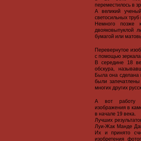
переместилось в зр
А великий учены
светосильных труб 
Немного позже к
двояковыпуклой ли
бумагой или матовы
Перевернутое изоб
с помощью зеркала 
В середине 18 ве
обскура, называв
Была она сделана 
были запечатлены
многих других русс
А вот работу п
изображения в кам
в начале 19 века.
Лучших результат
Луи-Жак Манде Даг
Их и принято счи
изобретения фото